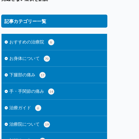
記事カテゴリー一覧
おすすめの治療院
8
お身体について
70
下腿部の痛み
17
手・手関節の痛み
14
治療ガイド
6
治療院について
19