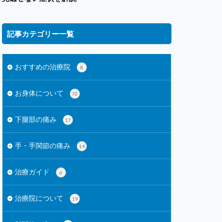
記事カテゴリー一覧
おすすめの治療院
8
お身体について
70
下腿部の痛み
17
手・手関節の痛み
14
治療ガイド
6
治療院について
19