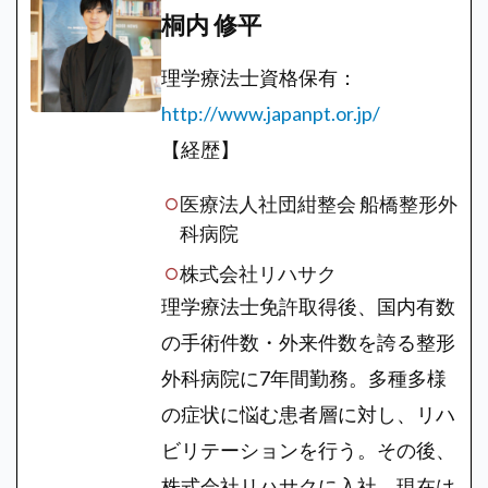
桐内 修平
理学療法士資格保有：
http://www.japanpt.or.jp/
【経歴】
医療法人社団紺整会 船橋整形外
科病院
株式会社リハサク
理学療法士免許取得後、国内有数
の手術件数・外来件数を誇る整形
外科病院に7年間勤務。多種多様
の症状に悩む患者層に対し、リハ
ビリテーションを行う。その後、
株式会社リハサクに入社。現在は