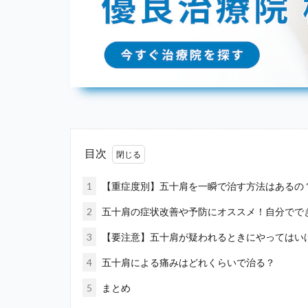
目次
1
【重症度別】五十肩を一瞬で治す方法はあるの
2
五十肩の症状改善や予防にオススメ！自分でで
3
【要注意】五十肩が疑われるときにやってはい
4
五十肩による痛みはどれくらいで治る？
5
まとめ