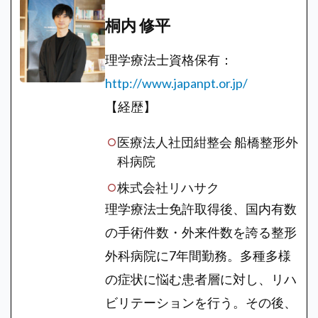
桐内 修平
理学療法士資格保有：
http://www.japanpt.or.jp/
【経歴】
医療法人社団紺整会 船橋整形外
科病院
株式会社リハサク
理学療法士免許取得後、国内有数
の手術件数・外来件数を誇る整形
外科病院に7年間勤務。多種多様
の症状に悩む患者層に対し、リハ
ビリテーションを行う。その後、