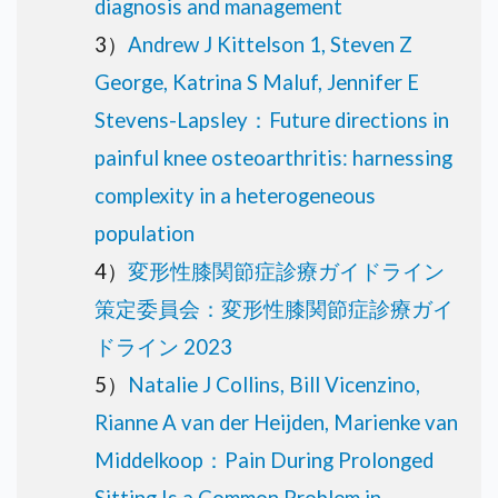
diagnosis and management
3）
Andrew J Kittelson 1, Steven Z
George, Katrina S Maluf, Jennifer E
Stevens-Lapsley：Future directions in
painful knee osteoarthritis: harnessing
complexity in a heterogeneous
population
4）
変形性膝関節症診療ガイドライン
策定委員会：変形性膝関節症診療ガイ
ドライン 2023
5）
Natalie J Collins, Bill Vicenzino,
Rianne A van der Heijden, Marienke van
Middelkoop：Pain During Prolonged
Sitting Is a Common Problem in