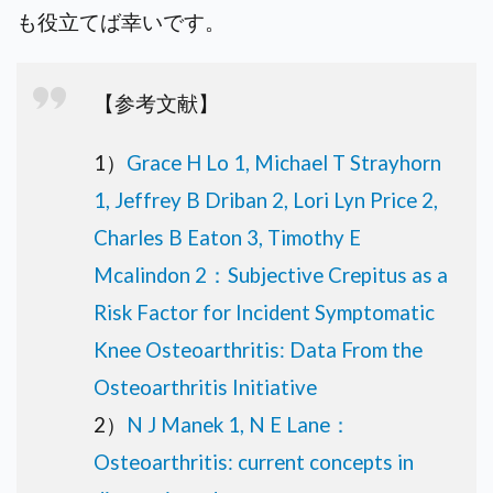
も役立てば幸いです。
【参考文献】
1）
Grace H Lo 1, Michael T Strayhorn
1, Jeffrey B Driban 2, Lori Lyn Price 2,
Charles B Eaton 3, Timothy E
Mcalindon 2：Subjective Crepitus as a
Risk Factor for Incident Symptomatic
Knee Osteoarthritis: Data From the
Osteoarthritis Initiative
2）
N J Manek 1, N E Lane：
Osteoarthritis: current concepts in