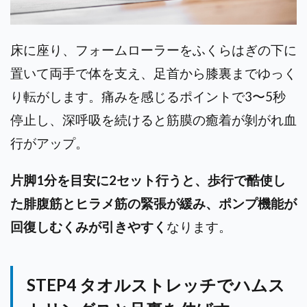
床に座り、フォームローラーをふくらはぎの下に
置いて両手で体を支え、足首から膝裏までゆっく
り転がします。痛みを感じるポイントで3〜5秒
停止し、深呼吸を続けると筋膜の癒着が剝がれ血
行がアップ。
片脚1分を目安に2セット行うと、歩行で酷使し
た腓腹筋とヒラメ筋の緊張が緩み、ポンプ機能が
回復しむくみが引きやすく
なります。
STEP4 タオルストレッチでハムス