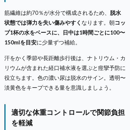
筋繊維は約70％が水分で構成されるため、
脱水
状態では弾力を失い傷みやすく
なります。朝
コッ
プ1杯の水をベースに、日中は1時間ごとに100〜
150mlを目安
に少量ずつ補給。
汗をかく季節や長距離歩行後は、ナトリウム・カ
リウムが含まれた経口補水液を選ぶと痙攣予防に
役立ちます。色の濃い尿は脱水のサイン。透明〜
淡黄色をキープできる量を意識しましょう。
適切な体重コントロールで関節負担
を軽減