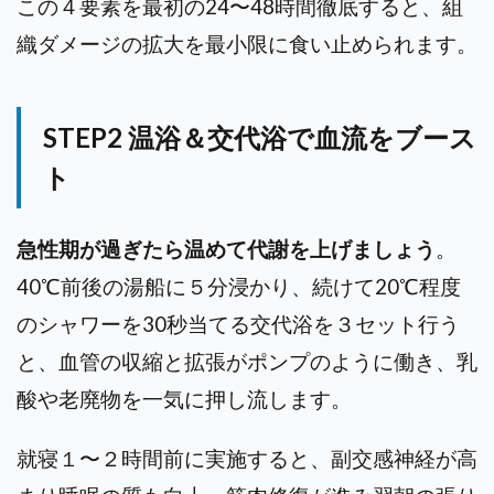
この４要素を最初の24〜48時間徹底すると、組
織ダメージの拡大を最小限に食い止められます。
STEP2 温浴＆交代浴で血流をブース
ト
急性期が過ぎたら温めて代謝を上げましょう
。
40℃前後の湯船に５分浸かり、続けて20℃程度
のシャワーを30秒当てる交代浴を３セット行う
と、血管の収縮と拡張がポンプのように働き、乳
酸や老廃物を一気に押し流します。
就寝１〜２時間前に実施すると、副交感神経が高