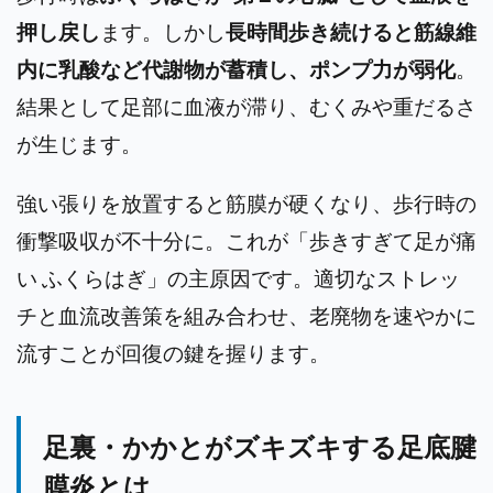
押し戻し
ます。しかし
長時間歩き続けると筋線維
内に乳酸など代謝物が蓄積し、ポンプ力が弱化
。
結果として足部に血液が滞り、むくみや重だるさ
が生じます。
強い張りを放置すると筋膜が硬くなり、歩行時の
衝撃吸収が不十分に。これが「歩きすぎて足が痛
い ふくらはぎ」の主原因です。
適切なストレッ
チと血流改善策を組み合わせ、老廃物を速やかに
流すことが回復の鍵を握ります。
足裏・かかとがズキズキする足底腱
膜炎とは