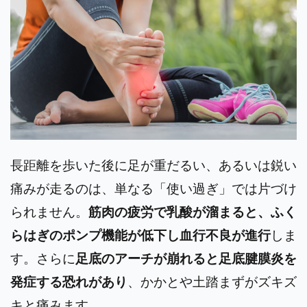
長距離を歩いた後に足が重だるい、あるいは鋭い
痛みが走るのは、単なる「使い過ぎ」では片づけ
られません。
筋肉の疲労で乳酸が溜まると、ふく
らはぎのポンプ機能が低下し血行不良が進行
しま
す。さらに
足底のアーチが崩れると足底腱膜炎を
発症する恐れがあり
、かかとや土踏まずがズキズ
キと痛みます。