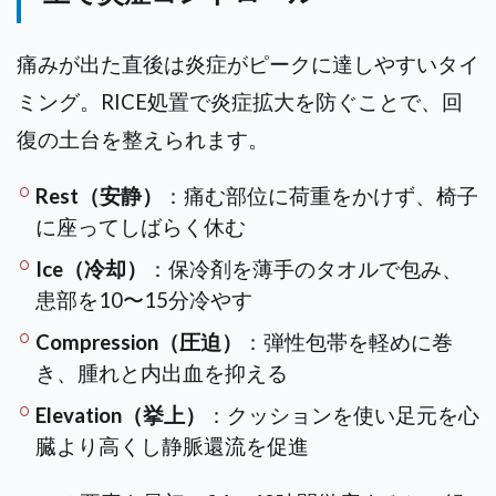
痛みが出た直後は炎症がピークに達しやすいタイ
ミング。RICE処置で炎症拡大を防ぐことで、回
復の土台を整えられます。
Rest（安静）
：痛む部位に荷重をかけず、椅子
に座ってしばらく休む
Ice（冷却）
：保冷剤を薄手のタオルで包み、
患部を10〜15分冷やす
Compression（圧迫）
：弾性包帯を軽めに巻
き、腫れと内出血を抑える
Elevation（挙上）
：クッションを使い足元を心
臓より高くし静脈還流を促進