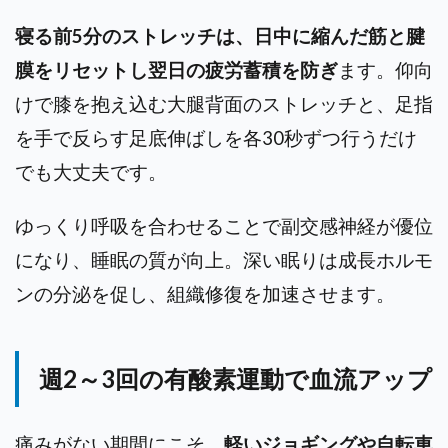
寝る前5分のストレッチは、日中に縮んだ筋と腱
膜をリセットし翌日の疲労蓄積を防ぎ
ます。仰向
けで膝を抱え込む大腿背面のストレッチと、足指
を手で反らす足底伸ばしを各30秒ずつ行うだけ
でも大丈夫です。
ゆっくり呼吸を合わせることで副交感神経が優位
になり、睡眠の質が向上。深い眠りは成長ホルモ
ンの分泌を促し、組織修復を加速させます。
週2～3回の有酸素運動で血流アップ
痛みがない期間にこそ、
軽いジョギングや自転車