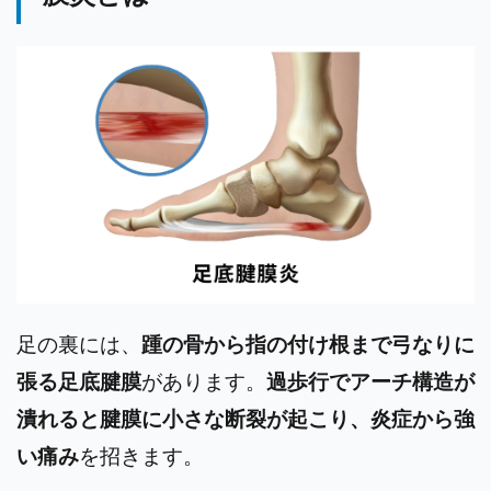
足の裏
には、
踵の骨から指の付け根まで弓なりに
張る足底腱膜
があります。
過歩行でアーチ構造が
潰れると腱膜に小さな断裂が起こり、炎症から強
い痛み
を招きます。