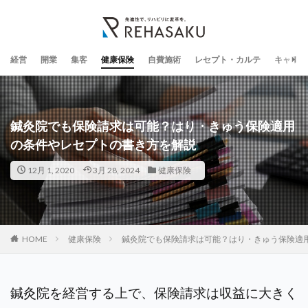
経営
開業
集客
健康保険
自費施術
レセプト・カルテ
キャリア
鍼灸院でも保険請求は可能？はり・きゅう保険適用
の条件やレセプトの書き方を解説
12月 1, 2020
3月 28, 2024
健康保険
HOME
健康保険
鍼灸院でも保険請求は可能？はり・きゅう保険適
鍼灸院を経営する上で、保険請求は収益に大きく