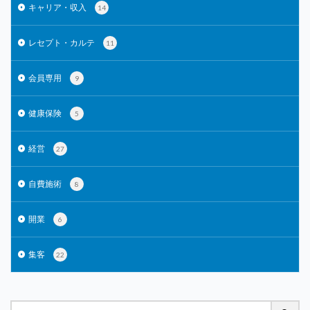
キャリア・収入
14
レセプト・カルテ
11
会員専用
9
健康保険
5
経営
27
自費施術
8
開業
6
集客
22