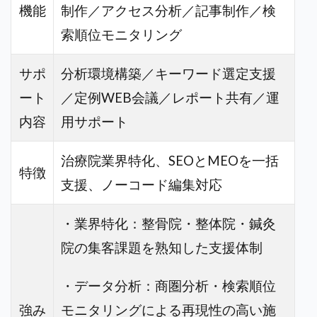
機能
制作／アクセス分析／記事制作／検
索順位モニタリング
サポ
分析環境構築／キーワード選定支援
ート
／定例WEB会議／レポート共有／運
内容
用サポート
治療院業界特化、SEOとMEOを一括
特徴
支援、ノーコード編集対応
・業界特化：整骨院・整体院・鍼灸
院の集客課題を熟知した支援体制
・データ分析：商圏分析・検索順位
強み
モニタリングによる再現性の高い施