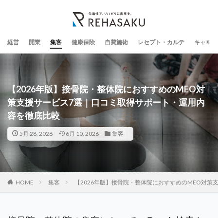
経営
開業
集客
健康保険
自費施術
レセプト・カルテ
キャリア
【2026年版】接骨院・整体院におすすめのMEO対
策支援サービス7選｜口コミ取得サポート・運用内
容を徹底比較
5月 28, 2026
6月 10, 2026
集客
HOME
集客
【2026年版】接骨院・整体院におすすめのMEO対