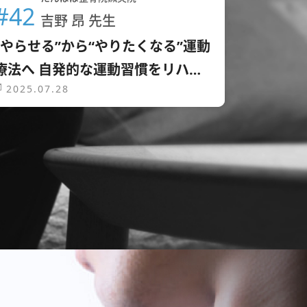
#42
吉野 昂 先生
“やらせる”から“やりたくなる”運動
療法へ 自発的な運動習慣をリハサ
2025.07.28
クで構築