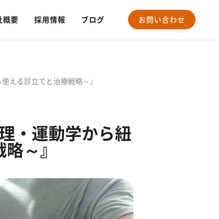
社概要
採用情報
ブログ
お問い合わせ
から使える診立てと治療戦略～』
・生理・運動学から紐
戦略～』