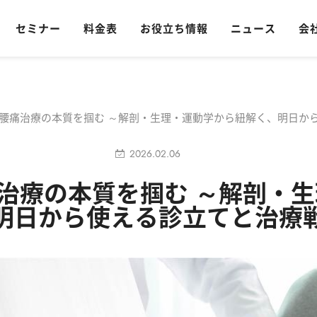
セミナー
料金表
お役立ち情報
ニュース
会
/26『腰痛治療の本質を掴む ～解剖・生理・運動学から紐解く、明日
2026.02.06
『腰痛治療の本質を掴む ～解剖
明日から使える診立てと治療