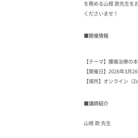
を務める山根 款先生を
くださいませ！
■開催情報
【テーマ】腰痛治療の本
【開催日】
2026
年
3
月2
【場所】オンライン（
Z
■講師紹介
山根 款 先生