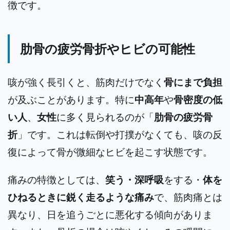
徴です。
肋骨の疲労骨折やヒビの可能性
咳が強く長引くと、筋肉だけでなく
骨にまで負担
が及ぶことがあります。特に
中高年
や
骨密度の低
い人
、
女性
に多く見られるのが「
肋骨の疲労骨
折
」です。これは転倒や打撲がなくても、咳の反
復によって骨が微細なヒビを起こす状態です。
痛みの特徴としては、
笑う・深呼吸
をする・
体を
ひねるときに鋭く走るような痛み
で、筋肉痛とは
異なり、日を追うごとに悪化する傾向がありま