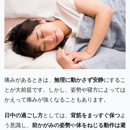
痛みがあるときは、
無理に動かさず安静
にするこ
とが大前提です。しかし、姿勢や寝方によっては
かえって痛みが強くなることもあります。
日中の過ごし方
としては、
背筋をまっすぐ保つ
よ
う意識し、
前かがみの姿勢
や
体をねじる動作は避