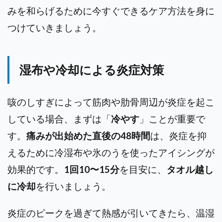
みを和らげるために今すぐできるケア方法を身に
つけていきましょう。
湿布や冷却による炎症対策
咳のしすぎによって筋肉や肋骨周辺が炎症を起こ
している場合、まずは「
冷やす
」ことが重要で
す。
痛みが出始めた直後の48時間
は、炎症を抑
えるために冷湿布や氷のうを使ったアイシングが
効果的です。
1回10〜15分
を目安に、
タオル越し
に冷却
を行いましょう。
炎症のピークを過ぎて熱感が引いてきたら、温湿