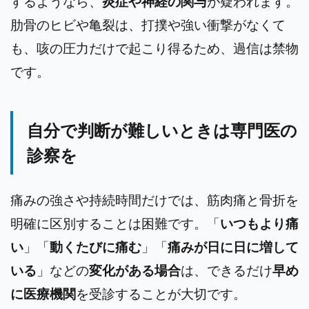
するようなら、
炎症や神経の関与
が疑われます。
肋骨のヒビや亀裂は、打撲や強い衝撃がなくて
も、咳の圧力だけで起こり得るため、過信は禁物
です。
自分で判断が難しいときは専門医の
診察を
痛みの強さや持続時間だけでは、筋肉痛と骨折を
明確に区別することは困難です。「
いつもより痛
い
」「
動くたびに痛む
」「
痛みが日に日に増して
いる
」などの
変化がある場合
は、できるだけ
早め
に医療機関
を受診することが大切です。